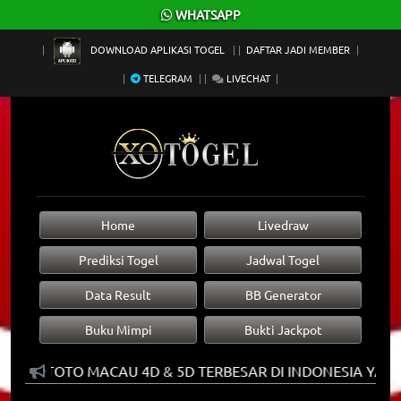
×
WHATSAPP
DOWNLOAD APLIKASI TOGEL
DAFTAR JADI MEMBER
TELEGRAM
LIVECHAT
Home
Livedraw
Prediksi Togel
Jadwal Togel
Data Result
BB Generator
Buku Mimpi
Bukti Jackpot
DAR TOTO MACAU 4D & 5D TERBESAR DI INDONESIA YANG 