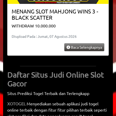
MENANG SLOT MAHJONG WINS 3 -
BLACK SCATTER
WITHDRAW 10.000.000
Diupload Pada : Jumat, 07 Agustus 2026
Baca Selengkapnya
Daftar Situs Judi Online Slot
Gacor
Situs Prediksi Togel Terbaik dan Terlengkapp
XOTOGEL
Menyediakan sebuah aplikasi judi togel
online terbaik dengan fitur fitur pilihan terbaik seperti