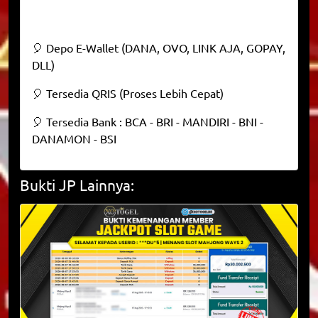
🎈 Depo E-Wallet (DANA, OVO, LINK AJA, GOPAY,
DLL)
🎈 Tersedia QRIS (Proses Lebih Cepat)
🎈 Tersedia Bank : BCA - BRI - MANDIRI - BNI -
DANAMON - BSI
Bukti JP Lainnya: