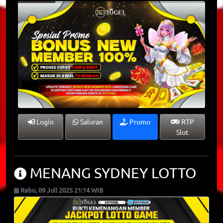
Login
Saluran
Promo
RTP
Slot
MENANG SYDNEY LOTTO
Rabu, 09 Juli 2025 21:14 WIB