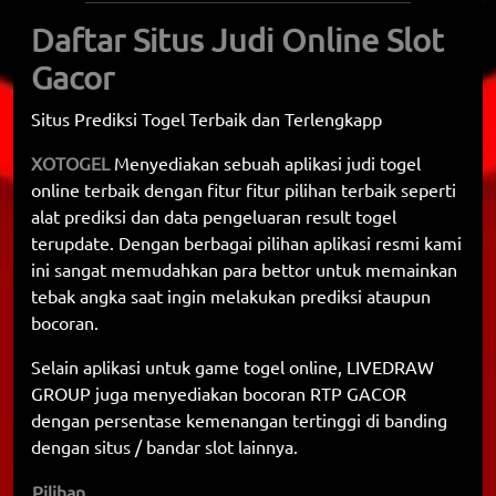
Daftar Situs Judi Online Slot
Gacor
Situs Prediksi Togel Terbaik dan Terlengkapp
XOTOGEL
Menyediakan sebuah aplikasi judi togel
online terbaik dengan fitur fitur pilihan terbaik seperti
alat prediksi dan data pengeluaran result togel
terupdate. Dengan berbagai pilihan aplikasi resmi kami
ini sangat memudahkan para bettor untuk memainkan
tebak angka saat ingin melakukan prediksi ataupun
bocoran.
Selain aplikasi untuk game togel online, LIVEDRAW
GROUP juga menyediakan bocoran RTP GACOR
dengan persentase kemenangan tertinggi di banding
dengan situs / bandar slot lainnya.
Pilihan