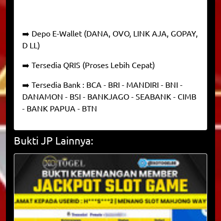
➡️ Depo E-Wallet (DANA, OVO, LINK AJA, GOPAY,
D LL)
➡️ Tersedia QRIS (Proses Lebih Cepat)
➡️ Tersedia Bank : BCA - BRI - MANDIRI - BNI -
DANAMON - BSI - BANKJAGO - SEABANK - CIMB
- BANK PAPUA - BTN
Bukti JP Lainnya: