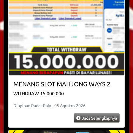
MENANG SLOT MAHJONG WAYS 2
WITHDRAW 15.000.000
Diupload Pada : Rabu, 05 Agustus 2026
Baca Selengkapnya