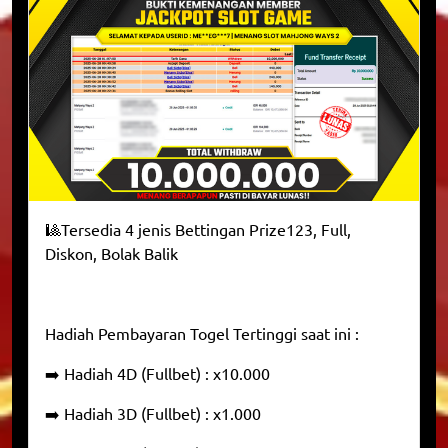
🎱Tersedia 4 jenis Bettingan Prize123, Full,
Diskon, Bolak Balik
Hadiah Pembayaran Togel Tertinggi saat ini :
➡️ Hadiah 4D (Fullbet) : x10.000
➡️ Hadiah 3D (Fullbet) : x1.000