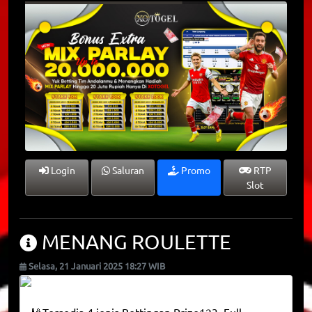
Login
Saluran
Promo
RTP
Slot
MENANG ROULETTE
Selasa, 21 Januari 2025 18:27 WIB
🎱Tersedia 4 jenis Bettingan Prize123, Full,