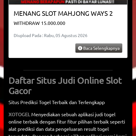
MENANG SLOT MAHJONG WAYS 2
WITHDRAW 15.000.000
Diupload Pada : Rabu, 05 Agustus 2026
Baca Selengkapnya
Daftar Situs Judi Online Slot
Gacor
Situs Prediksi Togel Terbaik dan Terlengkapp
XOTOGEL
Menyediakan sebuah aplikasi judi togel
online terbaik dengan fitur fitur pilihan terbaik seperti
alat prediksi dan data pengeluaran result togel
terupdate. Dengan berbagai pilihan aplikasi resmi kami