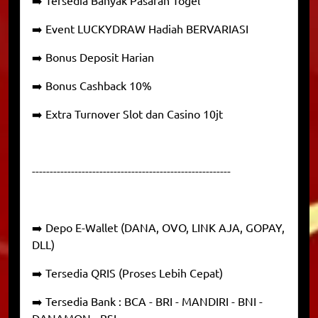
➡️ Event LUCKYDRAW Hadiah BERVARIASI
➡️ Bonus Deposit Harian
➡️ Bonus Cashback 10%
➡️ Extra Turnover Slot dan Casino 10jt
--------------------------------------------------------
➡️ Depo E-Wallet (DANA, OVO, LINK AJA, GOPAY,
DLL)
➡️ Tersedia QRIS (Proses Lebih Cepat)
➡️ Tersedia Bank : BCA - BRI - MANDIRI - BNI -
DANAMON - BSI