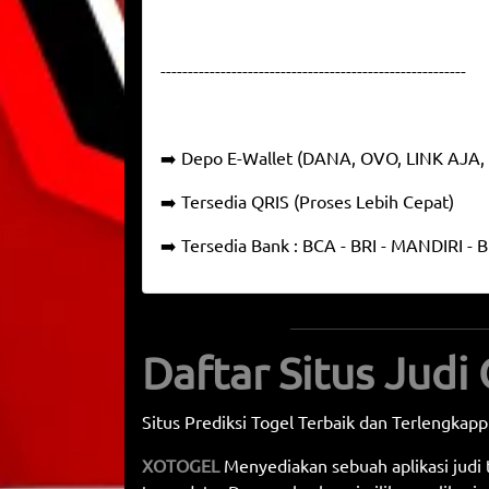
--------------------------------------------------------
➡️ Depo E-Wallet (DANA, OVO, LINK AJA,
➡️ Tersedia QRIS (Proses Lebih Cepat)
➡️ Tersedia Bank : BCA - BRI - MANDIRI
Daftar Situs Judi
Situs Prediksi Togel Terbaik dan Terlengkapp
XOTOGEL
Menyediakan sebuah aplikasi judi to