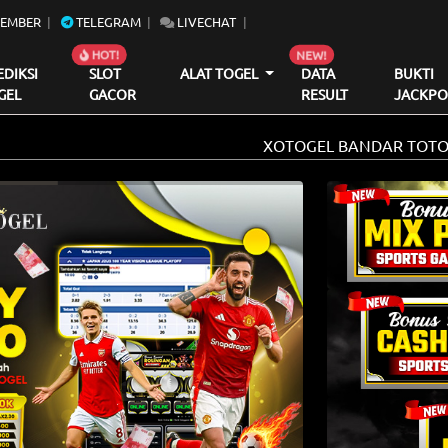
MEMBER
TELEGRAM
LIVECHAT
HOT!
NEW!
EDIKSI
SLOT
ALAT TOGEL
DATA
BUKTI
GEL
GACOR
RESULT
JACKPO
XOTOGEL BANDAR TOTO MACA