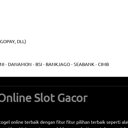
 GOPAY, DLL)
 - BNI - DANAMON - BSI - BANKJAGO - SEABANK - CIMB
 Online Slot Gacor
gel online terbaik dengan fitur fitur pilihan terbaik seperti al