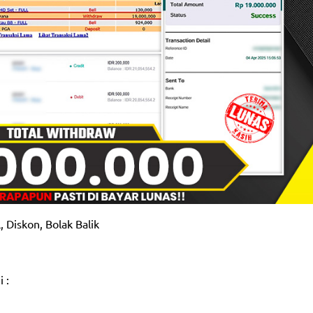
, Diskon, Bolak Balik
 :