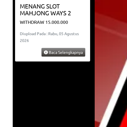
MENANG SLOT
MAHJONG WAYS 2
WITHDRAW 15.000.000
Diupload Pada : Rabu, 05 Agustus
2026
Baca Selengkapnya