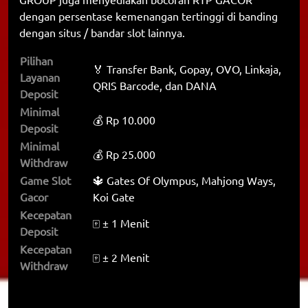
dengan persentase kemenangan tertinggi di banding
dengan situs / bandar slot lainnya.
Pilihan
🏅 Transfer Bank, Gopay, OVO, Linkaja,
Layanan
QRIS Barcode, dan DANA
Deposit
Minimal
💰 Rp 10.000
Deposit
Minimal
💰 Rp 25.000
Withdraw
Game Slot
🔱 Gates Of Olympus, Mahjong Ways,
Gacor
Koi Gate
Kecepatan
🀄️ ± 1 Menit
Deposit
Kecepatan
🀄️ ± 2 Menit
Withdraw