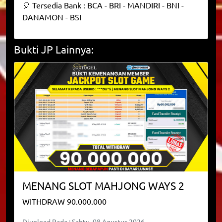
🎈 Tersedia Bank : BCA - BRI - MANDIRI - BNI -
DANAMON - BSI
Bukti JP Lainnya:
MENANG SLOT MAHJONG WAYS 2
WITHDRAW 90.000.000
Diupload Pada : Sabtu, 08 Agustus 2026