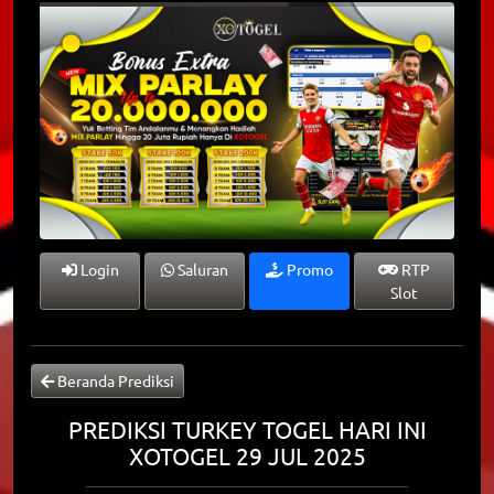
Login
Saluran
Promo
RTP
Slot
Beranda Prediksi
PREDIKSI TURKEY TOGEL HARI INI
XOTOGEL 29 JUL 2025