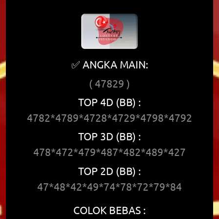
✅ ANGKA MAIN:
( 47829 )
TOP 4D (BB) :
4782*4789*4728*4729*4798*4792
TOP 3D (BB) :
478*472*479*487*482*489*427
TOP 2D (BB) :
47*48*42*49*74*78*72*79*84
COLOK BEBAS :