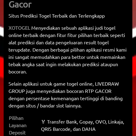
Gacor
Situs Prediksi Togel Terbaik dan Terlengkapp
XOTOGEL
Menyediakan sebuah aplikasi judi togel
online terbaik dengan fitur fitur pilihan terbaik seperti
alat prediksi dan data pengeluaran result togel
terupdate. Dengan berbagai pilihan aplikasi resmi kami
ini sangat memudahkan para bettor untuk memainkan
tebak angka saat ingin melakukan prediksi ataupun
bocoran.
Selain aplikasi untuk game togel online, LIVEDRAW
GROUP juga menyediakan bocoran RTP GACOR
dengan persentase kemenangan tertinggi di banding
dengan situs / bandar slot lainnya.
Pilihan
🏅 Transfer Bank, Gopay, OVO, Linkaja,
Layanan
QRIS Barcode, dan DANA
Deposit