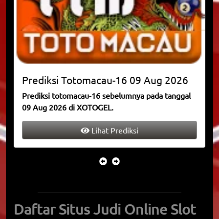
Prediksi
Totomacau-16
09 Aug 2026
Prediksi totomacau-16 sebelumnya pada tanggal
09 Aug 2026 di XOTOGEL.
Lihat Prediksi
Daftar Situs Judi Online Slot