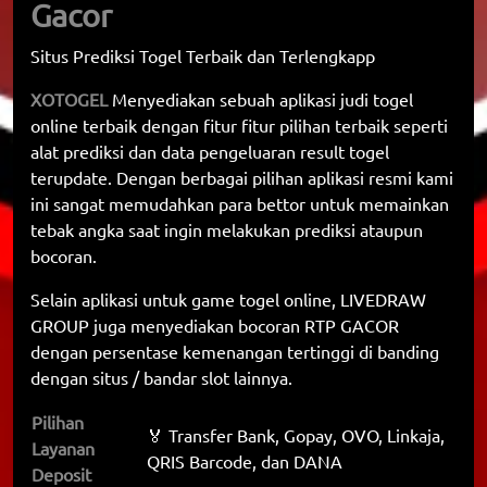
Gacor
Situs Prediksi Togel Terbaik dan Terlengkapp
XOTOGEL
Menyediakan sebuah aplikasi judi togel
online terbaik dengan fitur fitur pilihan terbaik seperti
alat prediksi dan data pengeluaran result togel
terupdate. Dengan berbagai pilihan aplikasi resmi kami
ini sangat memudahkan para bettor untuk memainkan
tebak angka saat ingin melakukan prediksi ataupun
bocoran.
Selain aplikasi untuk game togel online, LIVEDRAW
GROUP juga menyediakan bocoran RTP GACOR
dengan persentase kemenangan tertinggi di banding
dengan situs / bandar slot lainnya.
Pilihan
🏅 Transfer Bank, Gopay, OVO, Linkaja,
Layanan
QRIS Barcode, dan DANA
Deposit