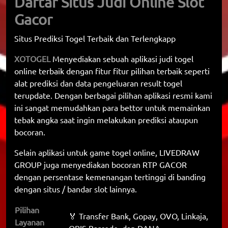
Daftar Situs Judi Online Slot
Gacor
Situs Prediksi Togel Terbaik dan Terlengkapp
XOTOGEL
Menyediakan sebuah aplikasi judi togel
online terbaik dengan fitur fitur pilihan terbaik seperti
alat prediksi dan data pengeluaran result togel
terupdate. Dengan berbagai pilihan aplikasi resmi kami
ini sangat memudahkan para bettor untuk memainkan
tebak angka saat ingin melakukan prediksi ataupun
bocoran.
Selain aplikasi untuk game togel online, LIVEDRAW
GROUP juga menyediakan bocoran RTP GACOR
dengan persentase kemenangan tertinggi di banding
dengan situs / bandar slot lainnya.
Pilihan
🏅 Transfer Bank, Gopay, OVO, Linkaja,
Layanan