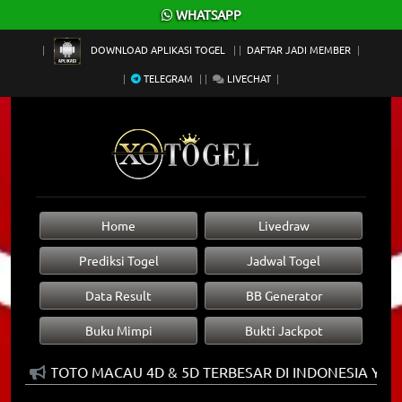
×
WHATSAPP
DOWNLOAD APLIKASI TOGEL
DAFTAR JADI MEMBER
TELEGRAM
LIVECHAT
Home
Livedraw
Prediksi Togel
Jadwal Togel
Data Result
BB Generator
Buku Mimpi
Bukti Jackpot
NDAR TOTO MACAU 4D & 5D TERBESAR DI INDONESIA YANG