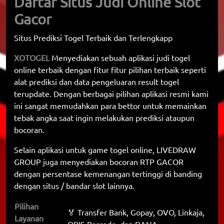
Daftar Situs Judi Online Slot
Gacor
Situs Prediksi Togel Terbaik dan Terlengkapp
XOTOGEL
Menyediakan sebuah aplikasi judi togel
online terbaik dengan fitur fitur pilihan terbaik seperti
alat prediksi dan data pengeluaran result togel
terupdate. Dengan berbagai pilihan aplikasi resmi kami
ini sangat memudahkan para bettor untuk memainkan
tebak angka saat ingin melakukan prediksi ataupun
bocoran.
Selain aplikasi untuk game togel online, LIVEDRAW
GROUP juga menyediakan bocoran RTP GACOR
dengan persentase kemenangan tertinggi di banding
dengan situs / bandar slot lainnya.
Pilihan
🏅 Transfer Bank, Gopay, OVO, Linkaja,
Layanan