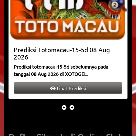
Prediksi
Totomacau-15-5d
08 Aug
2026
Prediksi totomacau-15-5d sebelumnya pada
tanggal 08 Aug 2026 di XOTOGEL.
Lihat Prediksi