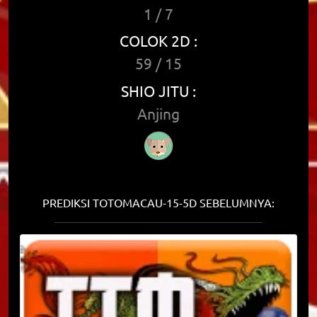
1 / 7
COLOK 2D :
59 / 15
SHIO JITU :
Anjing
PREDIKSI TOTOMACAU-15-5D SEBELUMNYA: