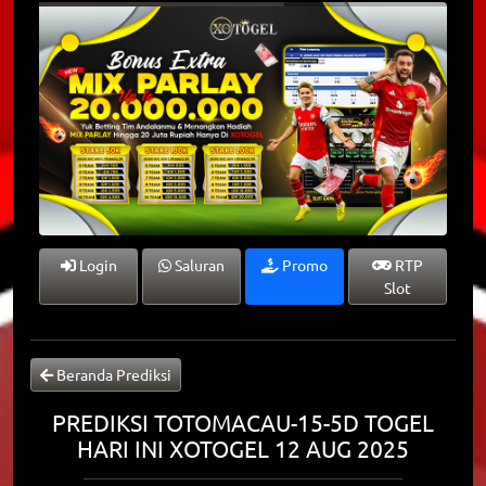
Login
Saluran
Promo
RTP
Slot
Beranda Prediksi
PREDIKSI TOTOMACAU-15-5D TOGEL
HARI INI XOTOGEL 12 AUG 2025