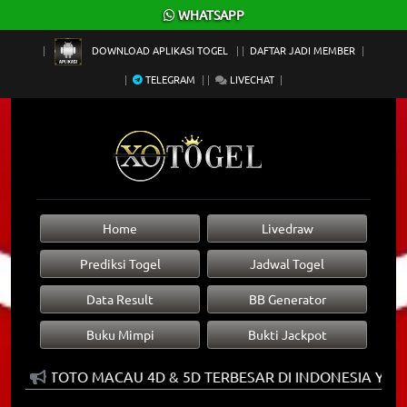
×
WHATSAPP
DOWNLOAD APLIKASI TOGEL
DAFTAR JADI MEMBER
TELEGRAM
LIVECHAT
Home
Livedraw
Prediksi Togel
Jadwal Togel
Data Result
BB Generator
Buku Mimpi
Bukti Jackpot
DAR TOTO MACAU 4D & 5D TERBESAR DI INDONESIA YANG