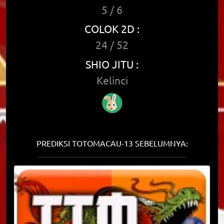
5 / 6
COLOK 2D :
24 / 52
SHIO JITU :
Kelinci
PREDIKSI TOTOMACAU-13 SEBELUMNYA: