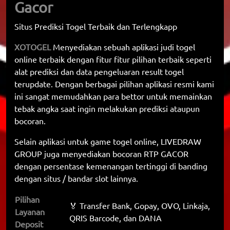
Gacor
Situs Prediksi Togel Terbaik dan Terlengkapp
XOTOGEL
Menyediakan sebuah aplikasi judi togel
online terbaik dengan fitur fitur pilihan terbaik seperti
alat prediksi dan data pengeluaran result togel
terupdate. Dengan berbagai pilihan aplikasi resmi kami
ini sangat memudahkan para bettor untuk memainkan
tebak angka saat ingin melakukan prediksi ataupun
bocoran.
Selain aplikasi untuk game togel online, LIVEDRAW
GROUP juga menyediakan bocoran RTP GACOR
dengan persentase kemenangan tertinggi di banding
dengan situs / bandar slot lainnya.
Pilihan
🏅 Transfer Bank, Gopay, OVO, Linkaja,
Layanan
QRIS Barcode, dan DANA
Deposit