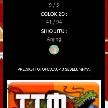
9 / 5
COLOK 2D :
41 / 94
SHIO JITU :
Anjing
PREDIKSI TOTOMACAU-13 SEBELUMNYA: