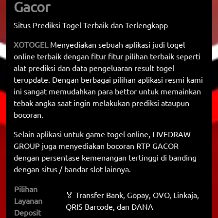
Gacor
Situs Prediksi Togel Terbaik dan Terlengkapp
XOTOGEL
Menyediakan sebuah aplikasi judi togel
online terbaik dengan fitur fitur pilihan terbaik seperti
alat prediksi dan data pengeluaran result togel
terupdate. Dengan berbagai pilihan aplikasi resmi kami
ini sangat memudahkan para bettor untuk memainkan
tebak angka saat ingin melakukan prediksi ataupun
bocoran.
Selain aplikasi untuk game togel online, LIVEDRAW
GROUP juga menyediakan bocoran RTP GACOR
dengan persentase kemenangan tertinggi di banding
dengan situs / bandar slot lainnya.
Pilihan
🏅 Transfer Bank, Gopay, OVO, Linkaja,
Layanan
QRIS Barcode, dan DANA
Deposit