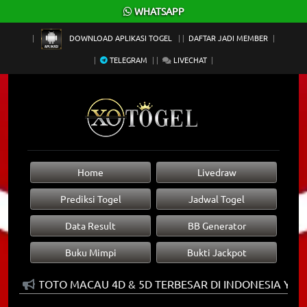
×
WHATSAPP
DOWNLOAD APLIKASI TOGEL
DAFTAR JADI MEMBER
TELEGRAM
LIVECHAT
Home
Livedraw
Prediksi Togel
Jadwal Togel
Data Result
BB Generator
Buku Mimpi
Bukti Jackpot
NDAR TOTO MACAU 4D & 5D TERBESAR DI INDONESIA YANG