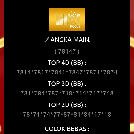
✅ ANGKA MAIN:
( 78147 )
TOP 4D (BB) :
7814*7817*7841*7847*7871*7874
TOP 3D (BB) :
781*784*787*718*714*717*748
TOP 2D (BB) :
78*71*74*77*87*81*84*17*18
COLOK BEBAS :