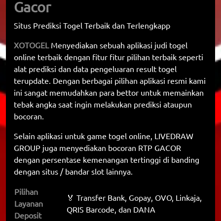
Gacor
Situs Prediksi Togel Terbaik dan Terlengkapp
XOTOGEL
Menyediakan sebuah aplikasi judi togel
online terbaik dengan fitur fitur pilihan terbaik seperti
alat prediksi dan data pengeluaran result togel
terupdate. Dengan berbagai pilihan aplikasi resmi kami
ini sangat memudahkan para bettor untuk memainkan
tebak angka saat ingin melakukan prediksi ataupun
bocoran.
Selain aplikasi untuk game togel online, LIVEDRAW
GROUP juga menyediakan bocoran RTP GACOR
dengan persentase kemenangan tertinggi di banding
dengan situs / bandar slot lainnya.
Pilihan
🏅 Transfer Bank, Gopay, OVO, Linkaja,
Layanan
QRIS Barcode, dan DANA
Deposit