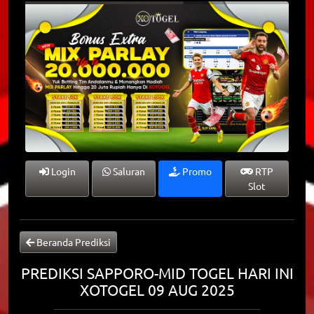
Login
Saluran
Promo
RTP
Slot
Beranda Prediksi
PREDIKSI SAPPORO-MID TOGEL HARI INI
XOTOGEL 09 AUG 2025