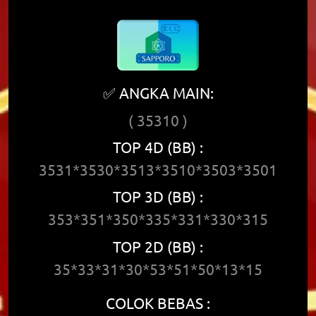
✅ ANGKA MAIN:
( 35310 )
TOP 4D (BB) :
3531*3530*3513*3510*3503*3501
TOP 3D (BB) :
353*351*350*335*331*330*315
TOP 2D (BB) :
35*33*31*30*53*51*50*13*15
COLOK BEBAS :