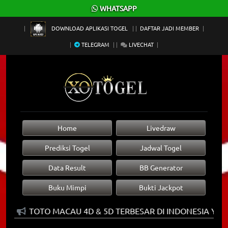
×
WHATSAPP
DOWNLOAD APLIKASI TOGEL
DAFTAR JADI MEMBER
TELEGRAM
LIVECHAT
Home
Livedraw
Prediksi Togel
Jadwal Togel
Data Result
BB Generator
Buku Mimpi
Bukti Jackpot
NDAR TOTO MACAU 4D & 5D TERBESAR DI INDONESIA YANG