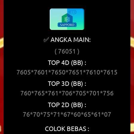
✅ ANGKA MAIN:
( 76051 )
TOP 4D (BB) :
7605*7601*7650*7651*7610*7615
TOP 3D (BB) :
760*765*761*706*705*701*756
TOP 2D (BB) :
76*70*75*71*67*60*65*61*07
COLOK BEBAS :