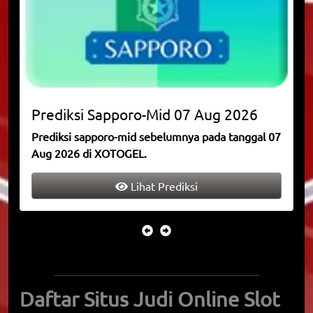
Prediksi
Sapporo-Mid
07 Aug 2026
Prediksi sapporo-mid sebelumnya pada tanggal 07
Aug 2026 di XOTOGEL.
Lihat Prediksi
Daftar Situs Judi Online Slot