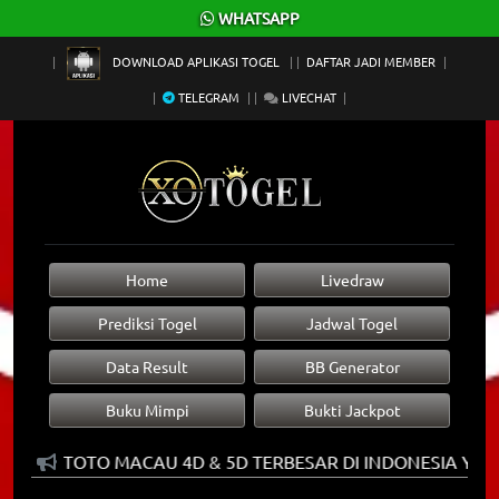
×
WHATSAPP
DOWNLOAD APLIKASI TOGEL
DAFTAR JADI MEMBER
TELEGRAM
LIVECHAT
Home
Livedraw
Prediksi Togel
Jadwal Togel
Data Result
BB Generator
Buku Mimpi
Bukti Jackpot
NDAR TOTO MACAU 4D & 5D TERBESAR DI INDONESIA YANG