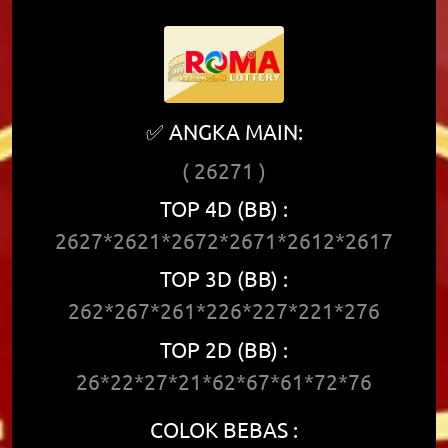
✅ ANGKA MAIN:
( 26271 )
TOP 4D (BB) :
2627*2621*2672*2671*2612*2617
TOP 3D (BB) :
262*267*261*226*227*221*276
TOP 2D (BB) :
26*22*27*21*62*67*61*72*76
COLOK BEBAS :