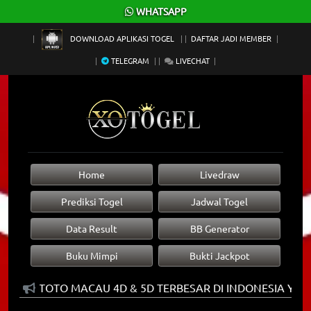
×
WHATSAPP
DOWNLOAD APLIKASI TOGEL
DAFTAR JADI MEMBER
TELEGRAM
LIVECHAT
Home
Livedraw
Prediksi Togel
Jadwal Togel
Data Result
BB Generator
Buku Mimpi
Bukti Jackpot
NDAR TOTO MACAU 4D & 5D TERBESAR DI INDONESIA YANG