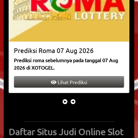
Prediksi
Roma
07 Aug 2026
Prediksi roma sebelumnya pada tanggal 07 Aug
2026 di XOTOGEL.
Lihat Prediksi
Daftar Situs Judi Online Slot