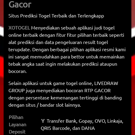
Gacor
Situs Prediksi Togel Terbaik dan Terlengkapp
XOTOGEL
Menyediakan sebuah aplikasi judi togel
online terbaik dengan fitur fitur pilihan terbaik seperti
alat prediksi dan data pengeluaran result togel
terupdate. Dengan berbagai pilihan aplikasi resmi kami
ini sangat memudahkan para bettor untuk memainkan
tebak angka saat ingin melakukan prediksi ataupun
bocoran.
Selain aplikasi untuk game togel online, LIVEDRAW
GROUP juga menyediakan bocoran RTP GACOR
dengan persentase kemenangan tertinggi di banding
dengan situs / bandar slot lainnya.
Pilihan
🏅 Transfer Bank, Gopay, OVO, Linkaja,
Layanan
QRIS Barcode, dan DANA
Deposit