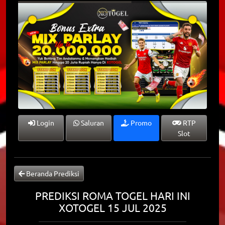
Login
Saluran
Promo
RTP
Slot
Beranda Prediksi
PREDIKSI ROMA TOGEL HARI INI
XOTOGEL 15 JUL 2025