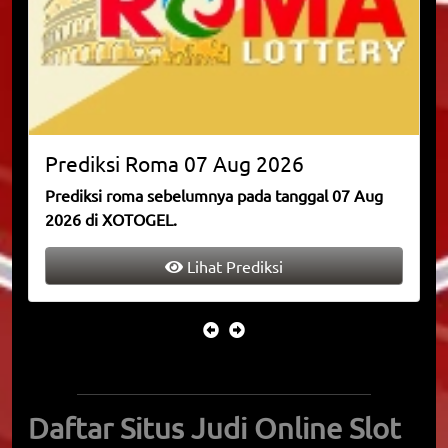
Prediksi
Roma
07 Aug 2026
Prediksi roma sebelumnya pada tanggal 07 Aug
2026 di XOTOGEL.
Lihat Prediksi
Daftar Situs Judi Online Slot