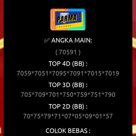
✅ ANGKA MAIN:
( 70591 )
TOP 4D (BB) :
7059*7051*7095*7091*7015*7019
TOP 3D (BB) :
705*709*701*750*759*751*790
TOP 2D (BB) :
70*75*79*71*07*05*09*01*57
COLOK BEBAS :