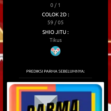
0 / 1
COLOK 2D :
59 / 05
SHIO JITU :
Tikus
PREDIKSI PARMA SEBELUMNYA: