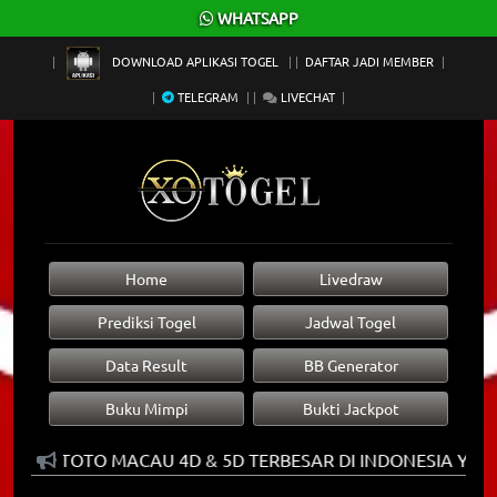
×
WHATSAPP
DOWNLOAD APLIKASI TOGEL
DAFTAR JADI MEMBER
TELEGRAM
LIVECHAT
Home
Livedraw
Prediksi Togel
Jadwal Togel
Data Result
BB Generator
Buku Mimpi
Bukti Jackpot
DAR TOTO MACAU 4D & 5D TERBESAR DI INDONESIA YANG