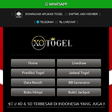
×
WHATSAPP
DOWNLOAD APLIKASI TOGEL
DAFTAR JADI MEMBER
TELEGRAM
LIVECHAT
Home
Livedraw
Prediksi Togel
Jadwal Togel
Data Result
BB Generator
Buku Mimpi
Bukti Jackpot
ACAU 4D & 5D TERBESAR DI INDONESIA YANG JUGA MEMB