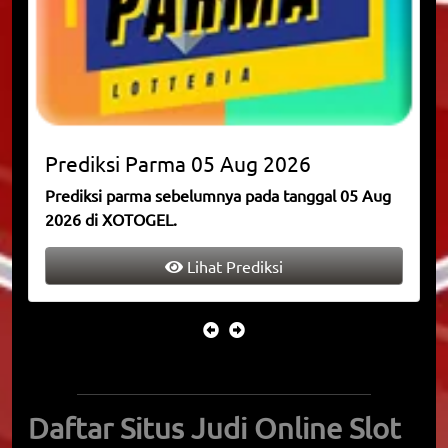
Prediksi
Parma
05 Aug 2026
Prediksi parma sebelumnya pada tanggal 05 Aug
2026 di XOTOGEL.
Lihat Prediksi
Daftar Situs Judi Online Slot