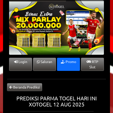
Login
Saluran
Promo
RTP
Slot
Beranda Prediksi
PREDIKSI PARMA TOGEL HARI INI
XOTOGEL 12 AUG 2025