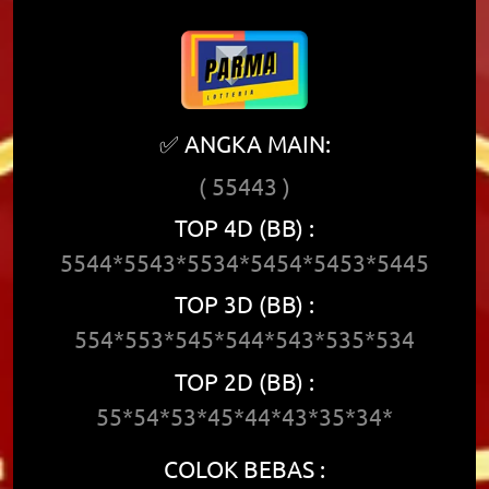
✅ ANGKA MAIN:
( 55443 )
TOP 4D (BB) :
5544*5543*5534*5454*5453*5445
TOP 3D (BB) :
554*553*545*544*543*535*534
TOP 2D (BB) :
55*54*53*45*44*43*35*34*
COLOK BEBAS :