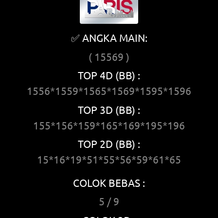
✅ ANGKA MAIN:
( 15569 )
TOP 4D (BB) :
1556*1559*1565*1569*1595*1596
TOP 3D (BB) :
155*156*159*165*169*195*196
TOP 2D (BB) :
15*16*19*51*55*56*59*61*65
COLOK BEBAS :
5 / 9