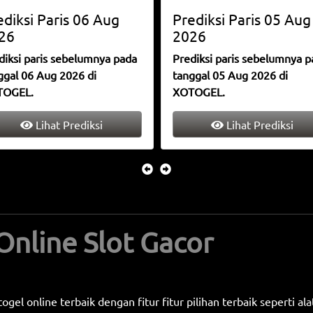
ediksi
Paris
06 Aug
Prediksi
Paris
05 Aug
26
2026
diksi paris sebelumnya pada
Prediksi paris sebelumnya p
ggal 06 Aug 2026 di
tanggal 05 Aug 2026 di
TOGEL.
XOTOGEL.
Lihat Prediksi
Lihat Prediksi
 Online Slot Gacor
gel online terbaik dengan fitur fitur pilihan terbaik seperti al