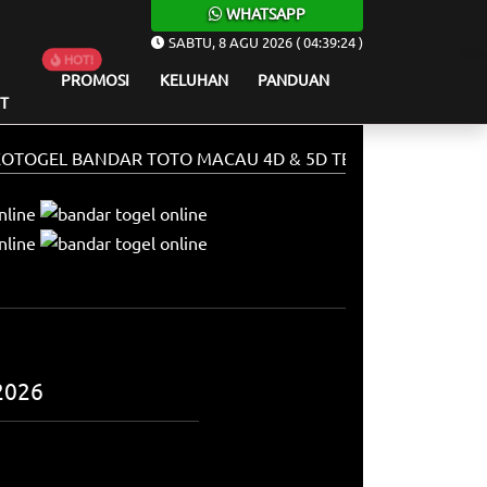
WHATSAPP
SABTU
, 8 AGU 2026
(
04
:
39
:
24
)
HOT!
PROMOSI
KELUHAN
PANDUAN
T
TOGEL BANDAR TOTO MACAU 4D & 5D TERBESAR DI INDONE
2026