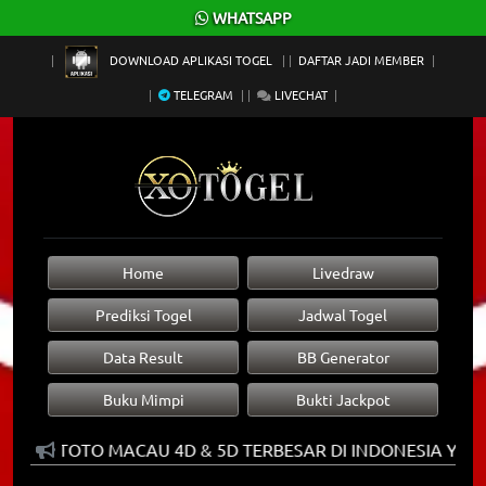
×
WHATSAPP
DOWNLOAD APLIKASI TOGEL
DAFTAR JADI MEMBER
TELEGRAM
LIVECHAT
Home
Livedraw
Prediksi Togel
Jadwal Togel
Data Result
BB Generator
Buku Mimpi
Bukti Jackpot
DAR TOTO MACAU 4D & 5D TERBESAR DI INDONESIA YANG