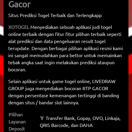
Gacor
Situs Prediksi Togel Terbaik dan Terlengkapp
XOTOGEL
Menyediakan sebuah aplikasi judi togel
online terbaik dengan fitur fitur pilihan terbaik seperti
alat prediksi dan data pengeluaran result togel
terupdate. Dengan berbagai pilihan aplikasi resmi kami
ini sangat memudahkan para bettor untuk memainkan
tebak angka saat ingin melakukan prediksi ataupun
bocoran.
Selain aplikasi untuk game togel online, LIVEDRAW
GROUP juga menyediakan bocoran RTP GACOR
dengan persentase kemenangan tertinggi di banding
dengan situs / bandar slot lainnya.
Pilihan
🏅 Transfer Bank, Gopay, OVO, Linkaja,
Layanan
QRIS Barcode, dan DANA
Deposit