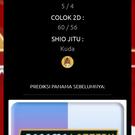
5 / 4
COLOK 2D :
60 / 56
SHIO JITU :
Kuda
PREDIKSI PANAMA SEBELUMNYA: