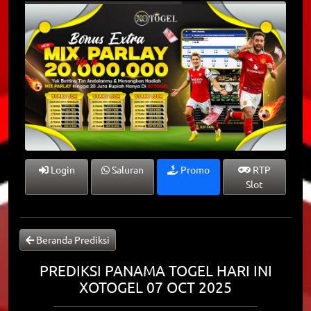
Login
Saluran
Promo
RTP
Slot
Beranda Prediksi
PREDIKSI PANAMA TOGEL HARI INI
XOTOGEL 07 OCT 2025