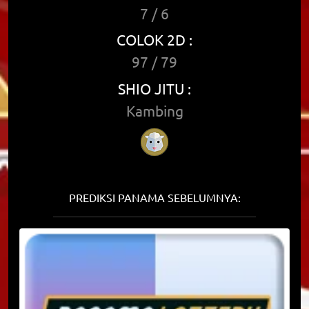
7 / 6
COLOK 2D :
97 / 79
SHIO JITU :
Kambing
PREDIKSI PANAMA SEBELUMNYA: