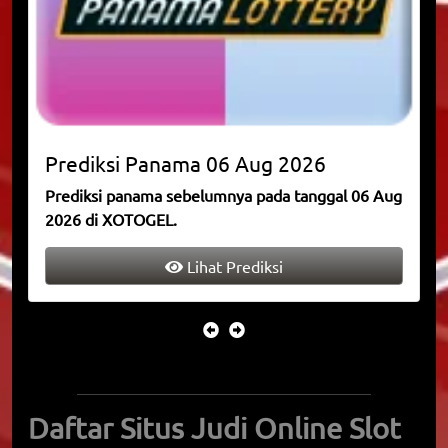
Prediksi
Panama
06 Aug 2026
Prediksi panama sebelumnya pada tanggal 06 Aug
2026 di XOTOGEL.
Lihat Prediksi
Daftar Situs Judi Online Slot