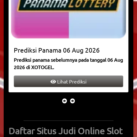
Prediksi
Panama
06 Aug 2026
Prediksi panama sebelumnya pada tanggal 06 Aug
2026 di XOTOGEL.
Lihat Prediksi
Daftar Situs Judi Online Slot