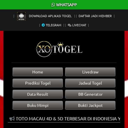
×
WHATSAPP
DOWNLOAD APLIKASI TOGEL
DAFTAR JADI MEMBER
TELEGRAM
LIVECHAT
Home
Livedraw
Prediksi Togel
Jadwal Togel
Data Result
BB Generator
Buku Mimpi
Bukti Jackpot
NDAR TOTO MACAU 4D & 5D TERBESAR DI INDONESIA YANG