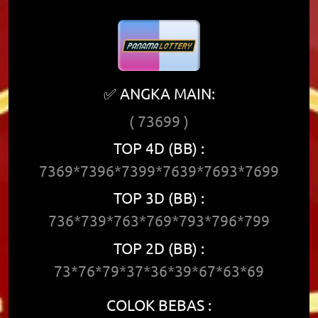
✅ ANGKA MAIN:
( 73699 )
TOP 4D (BB) :
7369*7396*7399*7639*7693*7699
TOP 3D (BB) :
736*739*763*769*793*796*799
TOP 2D (BB) :
73*76*79*37*36*39*67*63*69
COLOK BEBAS :