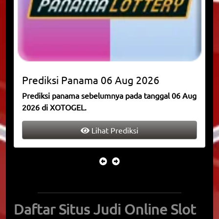
Prediksi
Panama
06 Aug 2026
Prediksi panama sebelumnya pada tanggal 06 Aug
2026 di XOTOGEL.
Lihat Prediksi
Daftar Situs Judi Online Slot