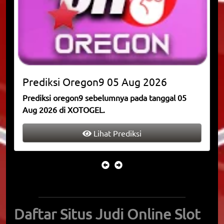
Prediksi
Oregon9
05 Aug 2026
Prediksi oregon9 sebelumnya pada tanggal 05
Aug 2026 di XOTOGEL.
Lihat Prediksi
Daftar Situs Judi Online Slot