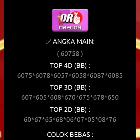
✅ ANGKA MAIN:
( 60758 )
TOP 4D (BB) :
6075*6078*6057*6058*6087*6085
TOP 3D (BB) :
607*605*608*670*675*678*650
TOP 2D (BB) :
60*67*65*68*06*07*05*08*76
COLOK BEBAS :