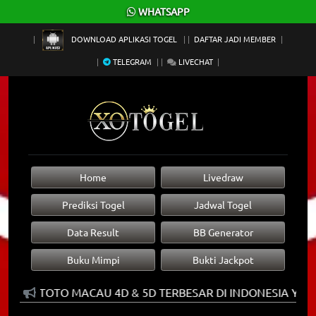
×
WHATSAPP
DOWNLOAD APLIKASI TOGEL
DAFTAR JADI MEMBER
TELEGRAM
LIVECHAT
Home
Livedraw
Prediksi Togel
Jadwal Togel
Data Result
BB Generator
Buku Mimpi
Bukti Jackpot
NDAR TOTO MACAU 4D & 5D TERBESAR DI INDONESIA YANG