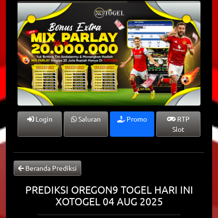
Login
Saluran
Promo
RTP
Slot
Beranda Prediksi
PREDIKSI OREGON9 TOGEL HARI INI
XOTOGEL 04 AUG 2025