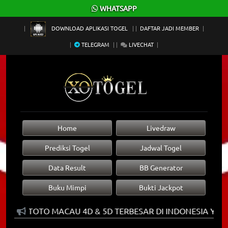
×
WHATSAPP
DOWNLOAD APLIKASI TOGEL
DAFTAR JADI MEMBER
TELEGRAM
LIVECHAT
Home
Livedraw
Prediksi Togel
Jadwal Togel
Data Result
BB Generator
Buku Mimpi
Bukti Jackpot
NDAR TOTO MACAU 4D & 5D TERBESAR DI INDONESIA YANG