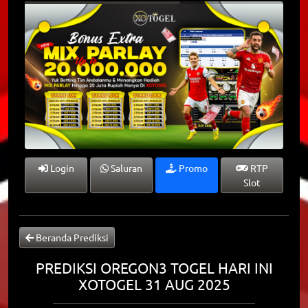
Login
Saluran
Promo
RTP
Slot
Beranda Prediksi
PREDIKSI OREGON3 TOGEL HARI INI
XOTOGEL 31 AUG 2025