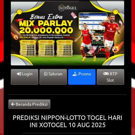
Login
Saluran
Promo
RTP
Slot
Beranda Prediksi
PREDIKSI NIPPON-LOTTO TOGEL HARI
INI XOTOGEL 10 AUG 2025