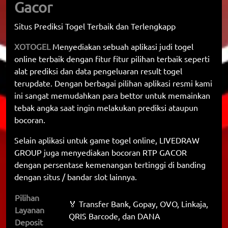
Gacor
Situs Prediksi Togel Terbaik dan Terlengkapp
XOTOGEL
Menyediakan sebuah aplikasi judi togel
online terbaik dengan fitur fitur pilihan terbaik seperti
alat prediksi dan data pengeluaran result togel
terupdate. Dengan berbagai pilihan aplikasi resmi kami
ini sangat memudahkan para bettor untuk memainkan
tebak angka saat ingin melakukan prediksi ataupun
bocoran.
Selain aplikasi untuk game togel online, LIVEDRAW
GROUP juga menyediakan bocoran RTP GACOR
dengan persentase kemenangan tertinggi di banding
dengan situs / bandar slot lainnya.
Pilihan
🏅 Transfer Bank, Gopay, OVO, Linkaja,
Layanan
QRIS Barcode, dan DANA
Deposit