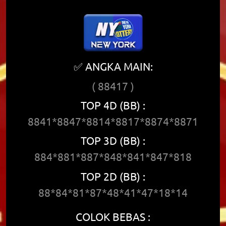
✅ ANGKA MAIN:
( 88417 )
TOP 4D (BB) :
8841*8847*8814*8817*8874*8871
TOP 3D (BB) :
884*881*887*848*841*847*818
TOP 2D (BB) :
88*84*81*87*48*41*47*18*14
COLOK BEBAS :