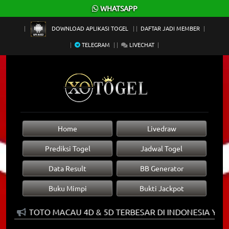
×
WHATSAPP
DOWNLOAD APLIKASI TOGEL
DAFTAR JADI MEMBER
TELEGRAM
LIVECHAT
Home
Livedraw
Prediksi Togel
Jadwal Togel
Data Result
BB Generator
Buku Mimpi
Bukti Jackpot
NDAR TOTO MACAU 4D & 5D TERBESAR DI INDONESIA YANG