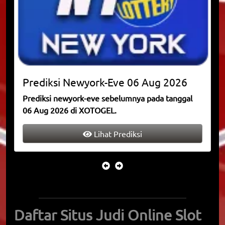
Prediksi
Newyork-Eve
06 Aug 2026
Prediksi newyork-eve sebelumnya pada tanggal
06 Aug 2026 di XOTOGEL.
Lihat Prediksi
Daftar Situs Judi Online Slot