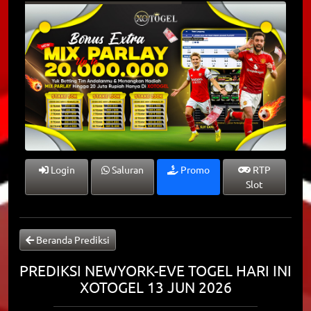
Login
Saluran
Promo
RTP
Slot
Beranda Prediksi
PREDIKSI NEWYORK-EVE TOGEL HARI INI
XOTOGEL 13 JUN 2026