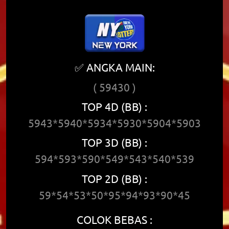
✅ ANGKA MAIN:
( 59430 )
TOP 4D (BB) :
5943*5940*5934*5930*5904*5903
TOP 3D (BB) :
594*593*590*549*543*540*539
TOP 2D (BB) :
59*54*53*50*95*94*93*90*45
COLOK BEBAS :