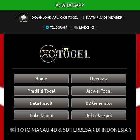
×
WHATSAPP
DOWNLOAD APLIKASI TOGEL
DAFTAR JADI MEMBER
TELEGRAM
LIVECHAT
Home
Livedraw
Prediksi Togel
Jadwal Togel
Data Result
BB Generator
Buku Mimpi
Bukti Jackpot
NDAR TOTO MACAU 4D & 5D TERBESAR DI INDONESIA YANG