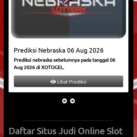
Prediksi
Nebraska
06 Aug 2026
Prediksi nebraska sebelumnya pada tanggal 06
Aug 2026 di XOTOGEL.
Lihat Prediksi
Daftar Situs Judi Online Slot