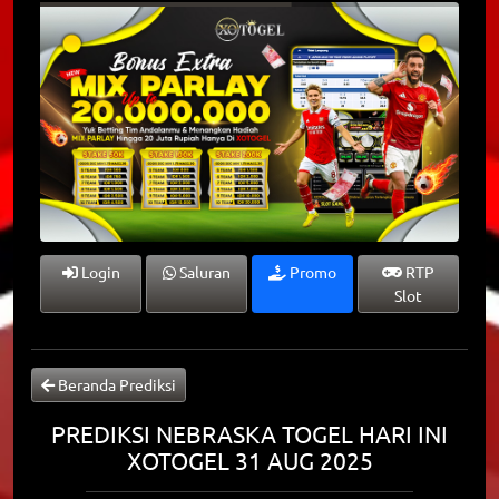
Login
Saluran
Promo
RTP
Slot
Beranda Prediksi
PREDIKSI NEBRASKA TOGEL HARI INI
XOTOGEL 31 AUG 2025