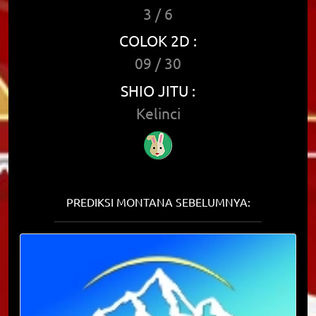
3 / 6
COLOK 2D :
09 / 30
SHIO JITU :
Kelinci
PREDIKSI MONTANA SEBELUMNYA: