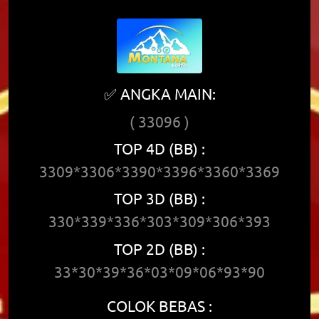
✅ ANGKA MAIN:
( 33096 )
TOP 4D (BB) :
3309*3306*3390*3396*3360*3369
TOP 3D (BB) :
330*339*336*303*309*306*393
TOP 2D (BB) :
33*30*39*36*03*09*06*93*90
COLOK BEBAS :