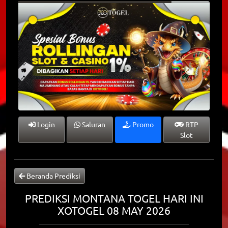
Login
Saluran
Promo
RTP
Slot
Beranda Prediksi
PREDIKSI MONTANA TOGEL HARI INI
XOTOGEL 08 MAY 2026