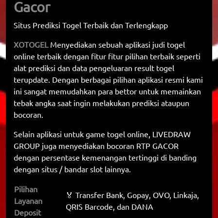
Gacor
Situs Prediksi Togel Terbaik dan Terlengkapp
XOTOGEL
Menyediakan sebuah aplikasi judi togel
online terbaik dengan fitur fitur pilihan terbaik seperti
alat prediksi dan data pengeluaran result togel
terupdate. Dengan berbagai pilihan aplikasi resmi kami
ini sangat memudahkan para bettor untuk memainkan
tebak angka saat ingin melakukan prediksi ataupun
bocoran.
Selain aplikasi untuk game togel online, LIVEDRAW
GROUP juga menyediakan bocoran RTP GACOR
dengan persentase kemenangan tertinggi di banding
dengan situs / bandar slot lainnya.
Pilihan
🏅 Transfer Bank, Gopay, OVO, Linkaja,
Layanan
QRIS Barcode, dan DANA
Deposit