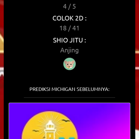
4 / 5
COLOK 2D :
18 / 41
SHIO JITU :
Anjing
PREDIKSI MICHIGAN SEBELUMNYA: