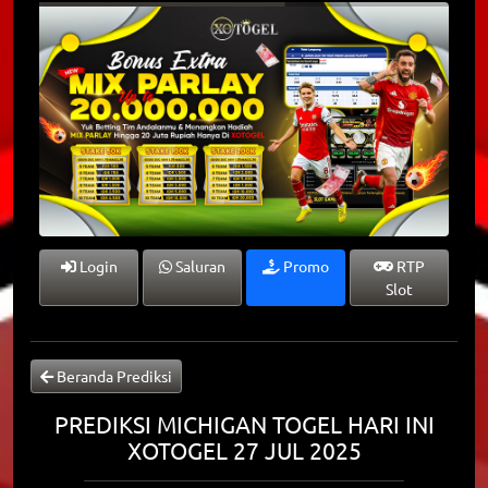
Login
Saluran
Promo
RTP
Slot
Beranda Prediksi
PREDIKSI MICHIGAN TOGEL HARI INI
XOTOGEL 27 JUL 2025