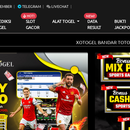
MEMBER
TELEGRAM
LIVECHAT
HOT!
NEW!
EDIKSI
SLOT
ALAT TOGEL
DATA
BUKTI
GEL
GACOR
RESULT
JACKPO
XOTOGEL BANDAR TOTO MAC