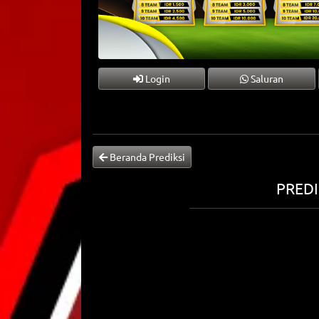
Login
Saluran
Beranda Prediksi
PREDI