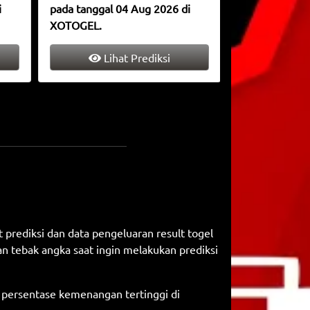
i
pada tanggal 04 Aug 2026 di
pada tanggal 
XOTOGEL.
XOTOGEL.
Lihat Prediksi
Liha
at prediksi dan data pengeluaran result togel
n tebak angka saat ingin melakukan prediksi
persentase kemenangan tertinggi di