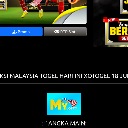
Promo
RTP Slot
KSI MALAYSIA TOGEL HARI INI XOTOGEL 18 JU
✅ ANGKA MAIN: