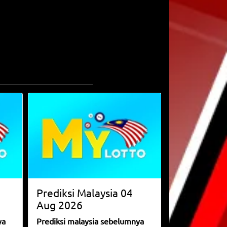
Prediksi
Malaysia
04
Prediksi
Ma
Aug 2026
Aug 2026
ya
Prediksi malaysia sebelumnya
Prediksi mala