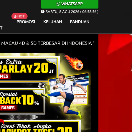
WHATSAPP
SABTU
, 8 AGU 2026
(
06
:
58
:
57
)
HOT!
PROMOSI
KELUHAN
PANDUAN
T
AU 4D & 5D TERBESAR DI INDONESIA YANG JUGA MEMBERI