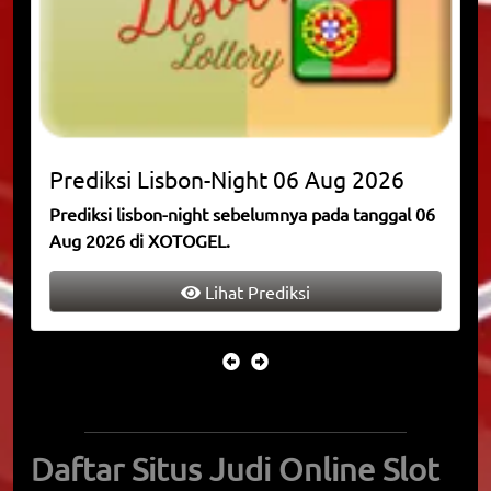
Prediksi
Lisbon-Night
06 Aug 2026
Prediksi lisbon-night sebelumnya pada tanggal 06
Aug 2026 di XOTOGEL.
Lihat Prediksi
Daftar Situs Judi Online Slot