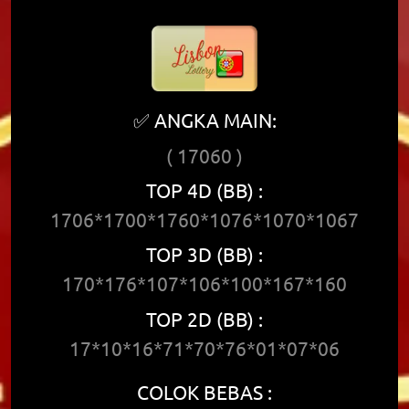
✅ ANGKA MAIN:
( 17060 )
TOP 4D (BB) :
1706*1700*1760*1076*1070*1067
TOP 3D (BB) :
170*176*107*106*100*167*160
TOP 2D (BB) :
17*10*16*71*70*76*01*07*06
COLOK BEBAS :