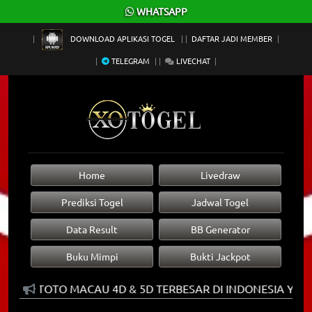
×
WHATSAPP
DOWNLOAD APLIKASI TOGEL
DAFTAR JADI MEMBER
TELEGRAM
LIVECHAT
Home
Livedraw
Prediksi Togel
Jadwal Togel
Data Result
BB Generator
Buku Mimpi
Bukti Jackpot
DAR TOTO MACAU 4D & 5D TERBESAR DI INDONESIA YANG