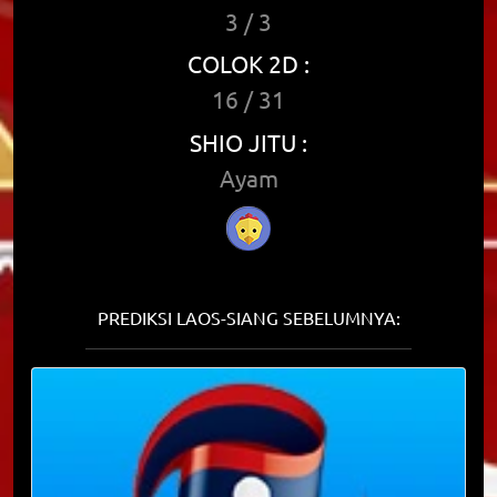
3 / 3
COLOK 2D :
16 / 31
SHIO JITU :
Ayam
PREDIKSI LAOS-SIANG SEBELUMNYA: