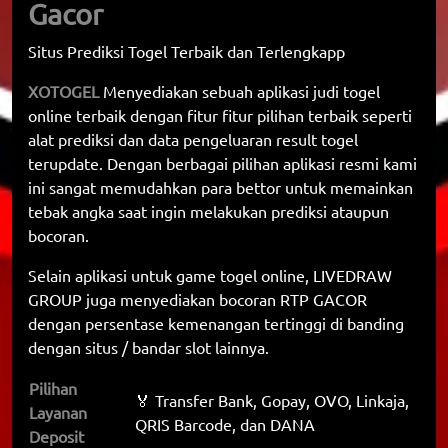
Gacor
Situs Prediksi Togel Terbaik dan Terlengkapp
XOTOGEL
Menyediakan sebuah aplikasi judi togel
online terbaik dengan fitur fitur pilihan terbaik seperti
alat prediksi dan data pengeluaran result togel
terupdate. Dengan berbagai pilihan aplikasi resmi kami
ini sangat memudahkan para bettor untuk memainkan
tebak angka saat ingin melakukan prediksi ataupun
bocoran.
Selain aplikasi untuk game togel online, LIVEDRAW
GROUP juga menyediakan bocoran RTP GACOR
dengan persentase kemenangan tertinggi di banding
dengan situs / bandar slot lainnya.
Pilihan
🏅 Transfer Bank, Gopay, OVO, Linkaja,
Layanan
QRIS Barcode, dan DANA
Deposit