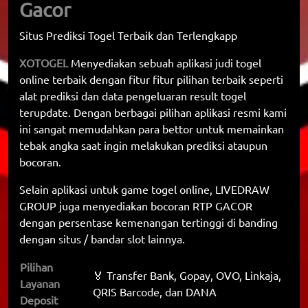
Gacor
Situs Prediksi Togel Terbaik dan Terlengkapp
XOTOGEL
Menyediakan sebuah aplikasi judi togel
online terbaik dengan fitur fitur pilihan terbaik seperti
alat prediksi dan data pengeluaran result togel
terupdate. Dengan berbagai pilihan aplikasi resmi kami
ini sangat memudahkan para bettor untuk memainkan
tebak angka saat ingin melakukan prediksi ataupun
bocoran.
Selain aplikasi untuk game togel online, LIVEDRAW
GROUP juga menyediakan bocoran RTP GACOR
dengan persentase kemenangan tertinggi di banding
dengan situs / bandar slot lainnya.
Pilihan
🏅 Transfer Bank, Gopay, OVO, Linkaja,
Layanan
QRIS Barcode, dan DANA
Deposit