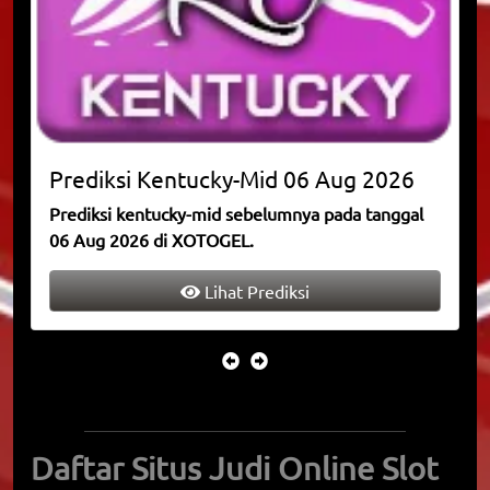
Prediksi
Kentucky-Mid
06 Aug 2026
Prediksi kentucky-mid sebelumnya pada tanggal
06 Aug 2026 di XOTOGEL.
Lihat Prediksi
Daftar Situs Judi Online Slot