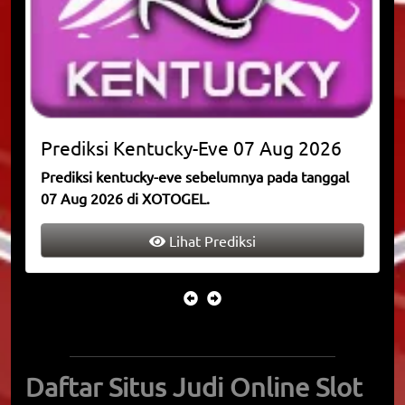
Prediksi
Kentucky-Eve
07 Aug 2026
Prediksi kentucky-eve sebelumnya pada tanggal
07 Aug 2026 di XOTOGEL.
Lihat Prediksi
Daftar Situs Judi Online Slot