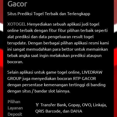
Gacor
Situs Prediksi Togel Terbaik dan Terlengkapp
XOTOGEL
Menyediakan sebuah aplikasi judi togel
online terbaik dengan fitur fitur pilihan terbaik seperti
alat prediksi dan data pengeluaran result togel
terupdate. Dengan berbagai pilihan aplikasi resmi kami
ini sangat memudahkan para bettor untuk memainkan
tebak angka saat ingin melakukan prediksi ataupun
bocoran.
Selain aplikasi untuk game togel online, LIVEDRAW
GROUP juga menyediakan bocoran RTP GACOR
dengan persentase kemenangan tertinggi di banding
dengan situs / bandar slot lainnya.
Pilihan
🏅 Transfer Bank, Gopay, OVO, Linkaja,
Layanan
QRIS Barcode, dan DANA
Deposit