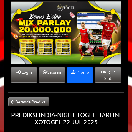
Login
Saluran
Promo
RTP
Slot
Beranda Prediksi
PREDIKSI INDIA-NIGHT TOGEL HARI INI
XOTOGEL 22 JUL 2025