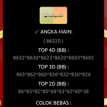
✅ ANGKA MAIN:
( 86320 )
TOP 4D (BB) :
8632*8630*8623*8620*8603*8602
TOP 3D (BB) :
863*862*860*836*832*830*826
TOP 2D (BB) :
86*83*82*80*68*63*62*60*38
COLOK BEBAS :