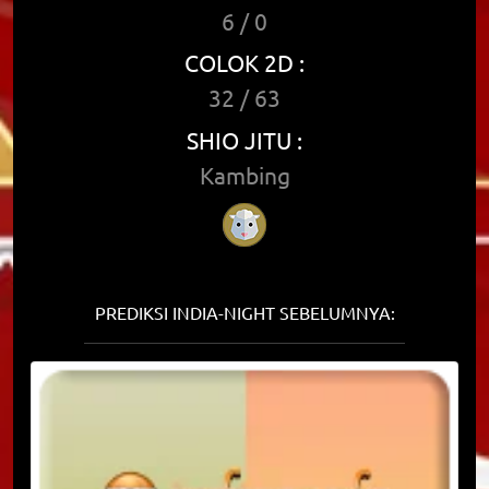
6 / 0
COLOK 2D :
32 / 63
SHIO JITU :
Kambing
PREDIKSI INDIA-NIGHT SEBELUMNYA: