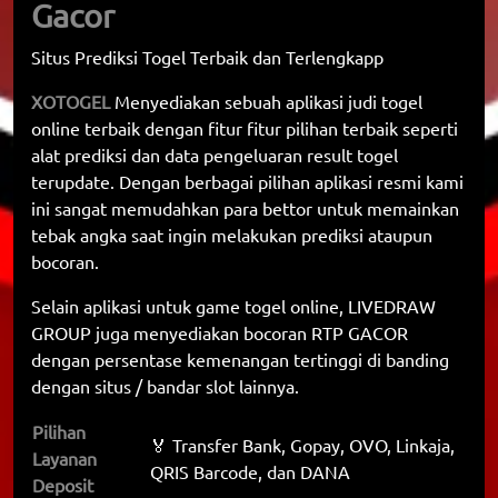
Gacor
Situs Prediksi Togel Terbaik dan Terlengkapp
XOTOGEL
Menyediakan sebuah aplikasi judi togel
online terbaik dengan fitur fitur pilihan terbaik seperti
alat prediksi dan data pengeluaran result togel
terupdate. Dengan berbagai pilihan aplikasi resmi kami
ini sangat memudahkan para bettor untuk memainkan
tebak angka saat ingin melakukan prediksi ataupun
bocoran.
Selain aplikasi untuk game togel online, LIVEDRAW
GROUP juga menyediakan bocoran RTP GACOR
dengan persentase kemenangan tertinggi di banding
dengan situs / bandar slot lainnya.
Pilihan
🏅 Transfer Bank, Gopay, OVO, Linkaja,
Layanan
QRIS Barcode, dan DANA
Deposit