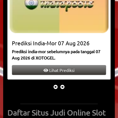
Prediksi
India-Mor
07 Aug 2026
Prediksi india-mor sebelumnya pada tanggal 07
Aug 2026 di XOTOGEL.
Lihat Prediksi
Daftar Situs Judi Online Slot