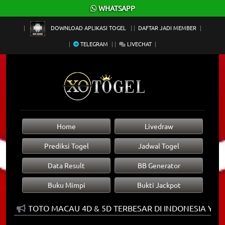
×
WHATSAPP
DOWNLOAD APLIKASI TOGEL
DAFTAR JADI MEMBER
TELEGRAM
LIVECHAT
Home
Livedraw
Prediksi Togel
Jadwal Togel
Data Result
BB Generator
Buku Mimpi
Bukti Jackpot
NDAR TOTO MACAU 4D & 5D TERBESAR DI INDONESIA YANG