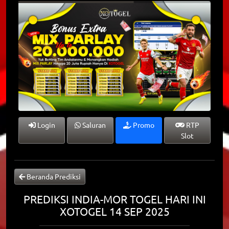
Login
Saluran
Promo
RTP
Slot
Beranda Prediksi
PREDIKSI INDIA-MOR TOGEL HARI INI
XOTOGEL 14 SEP 2025