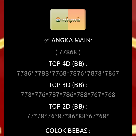
✅ ANGKA MAIN:
( 77868 )
TOP 4D (BB) :
7786*7788*7768*7876*7878*7867
TOP 3D (BB) :
778*776*787*786*788*767*768
TOP 2D (BB) :
77*78*76*87*86*88*67*68*
COLOK BEBAS :