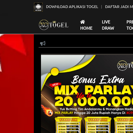
DOWNLOAD APLIKASI TOGEL
DAFTAR JADI 
LIVE
PR
HOME
DRAW
TO