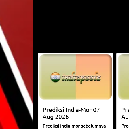
a-Mor
08
Prediksi
India-Mor
07
Pr
Aug 2026
Au
or sebelumnya
Prediksi india-mor sebelumnya
Pre