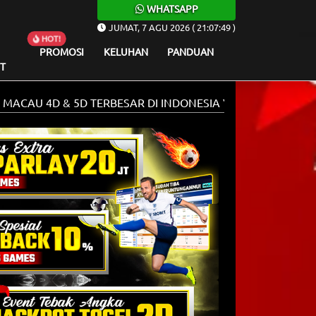
WHATSAPP
JUMAT
, 7 AGU 2026
(
21
:
07
:
50
)
HOT!
PROMOSI
KELUHAN
PANDUAN
T
AU 4D & 5D TERBESAR DI INDONESIA YANG JUGA MEMBERI