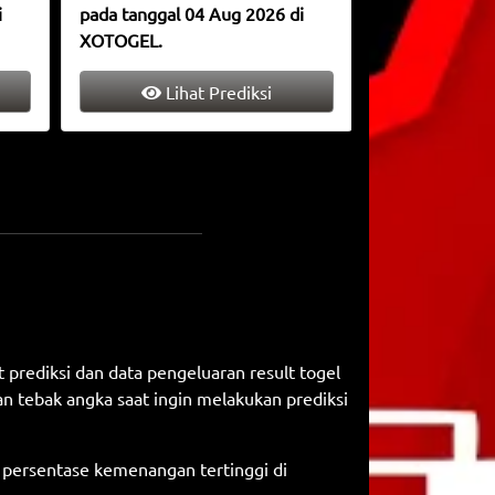
i
pada tanggal 04 Aug 2026 di
pada tanggal 
XOTOGEL.
XOTOGEL.
Lihat Prediksi
Liha
at prediksi dan data pengeluaran result togel
n tebak angka saat ingin melakukan prediksi
persentase kemenangan tertinggi di