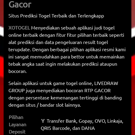
Gacor
Situs Prediksi Togel Terbaik dan Terlengkapp
XOTOGEL
Menyediakan sebuah aplikasi judi togel
online terbaik dengan fitur fitur pilihan terbaik seperti
alat prediksi dan data pengeluaran result togel
terupdate. Dengan berbagai pilihan aplikasi resmi kami
ini sangat memudahkan para bettor untuk memainkan
tebak angka saat ingin melakukan prediksi ataupun
bocoran.
Selain aplikasi untuk game togel online, LIVEDRAW
GROUP juga menyediakan bocoran RTP GACOR
dengan persentase kemenangan tertinggi di banding
dengan situs / bandar slot lainnya.
Pilihan
🏅 Transfer Bank, Gopay, OVO, Linkaja,
Layanan
QRIS Barcode, dan DANA
Deposit