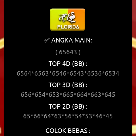
✅ ANGKA MAIN:
( 65643 )
TOP 4D (BB) :
6564*6563*6546*6543*6536*6534
TOP 3D (BB) :
656*654*653*665*664*663*645
TOP 2D (BB) :
65*66*64*63*56*54*53*46*45
COLOK BEBAS :