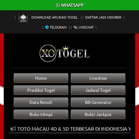
×
WHATSAPP
DOWNLOAD APLIKASI TOGEL
DAFTAR JADI MEMBER
TELEGRAM
LIVECHAT
Home
Livedraw
Prediksi Togel
Jadwal Togel
Data Result
BB Generator
Buku Mimpi
Bukti Jackpot
NDAR TOTO MACAU 4D & 5D TERBESAR DI INDONESIA YANG