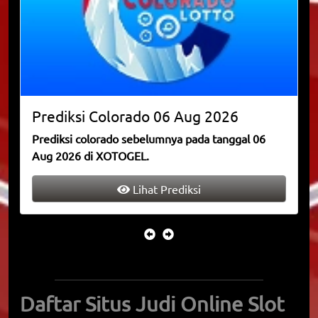
Prediksi
Colorado
06 Aug 2026
Prediksi colorado sebelumnya pada tanggal 06
Aug 2026 di XOTOGEL.
Lihat Prediksi
Daftar Situs Judi Online Slot